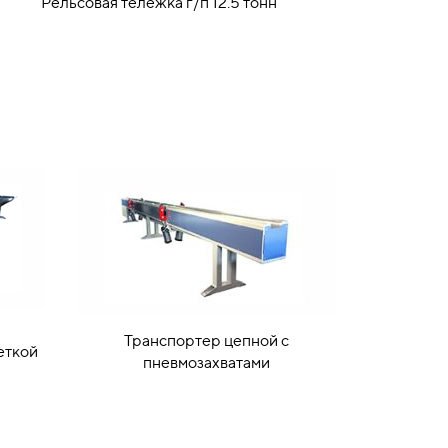
Рельсовая тележка г/п 12.5 тонн
Транспортер цепной с
еткой
пневмозахватами